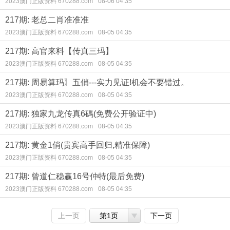
2023澳门正版资料 670288.com
08-06 04:35
217期: 老总二肖准准准
2023澳门正版资料 670288.com
08-05 04:35
217期: 高官来料【传真三玛】
2023澳门正版资料 670288.com
08-05 04:35
217期: 周易算玛〗五俏---实力见证!机会不要错过。
2023澳门正版资料 670288.com
08-05 04:35
217期: 独家九龙传真6碼(免费公开验证中)
2023澳门正版资料 670288.com
08-05 04:35
217期: 黄金1俏(贵宾高手回归,精准保障)
2023澳门正版资料 670288.com
08-05 04:35
217期: 曾道仁稳赢16号仲特(最后免费)
2023澳门正版资料 670288.com
08-05 04:35
上一页
第1页
下一页