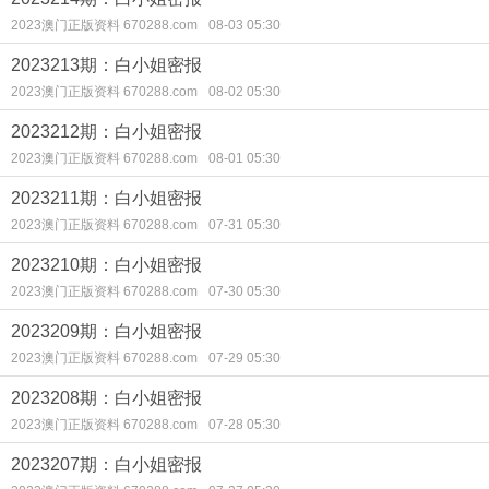
2023澳门正版资料 670288.com
08-03 05:30
2023213期：白小姐密报
2023澳门正版资料 670288.com
08-02 05:30
2023212期：白小姐密报
2023澳门正版资料 670288.com
08-01 05:30
2023211期：白小姐密报
2023澳门正版资料 670288.com
07-31 05:30
2023210期：白小姐密报
2023澳门正版资料 670288.com
07-30 05:30
2023209期：白小姐密报
2023澳门正版资料 670288.com
07-29 05:30
2023208期：白小姐密报
2023澳门正版资料 670288.com
07-28 05:30
2023207期：白小姐密报