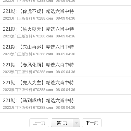
2023澳门正版资料 670288.com
08-09 04:36
221期: 【你虎不虎】精选六肖中特
2023澳门正版资料 670288.com
08-09 04:36
221期: 【热火朝天】精选六肖中特
2023澳门正版资料 670288.com
08-09 04:36
221期: 【东山再起】精选六肖中特
2023澳门正版资料 670288.com
08-09 04:36
221期: 【春风化雨】精选六肖中特
2023澳门正版资料 670288.com
08-09 04:36
221期: 【先入为主】精选六肖中特
2023澳门正版资料 670288.com
08-09 04:36
221期: 【马到成功】精选六肖中特
2023澳门正版资料 670288.com
08-09 04:36
上一页
第1页
下一页